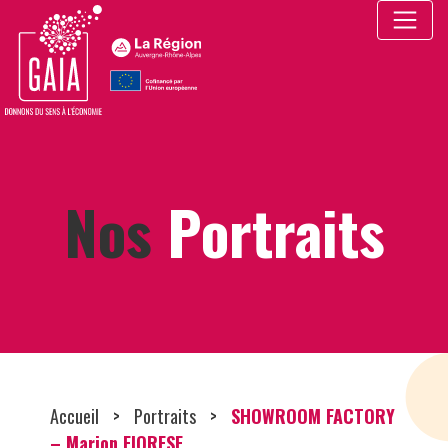
Cookies management panel
Nos
Portraits
Accueil
>
Portraits
>
SHOWROOM FACTORY
– Marion FIORESE